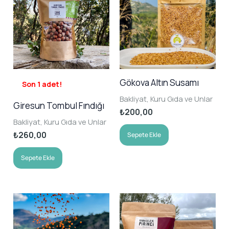
Gökova Altın Susamı
Son 1 adet!
Bakliyat, Kuru Gıda ve Unlar
Giresun Tombul Fındığı
₺
200,00
Bakliyat, Kuru Gıda ve Unlar
₺
260,00
Sepete Ekle
Sepete Ekle