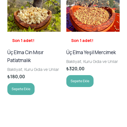
sayfasından
seçilebilir
Son 1 adet!
Son 1 adet!
Üç Elma Cin Mısır
Üç Elma Yeşil Mercimek
Patlatmalık
Bakliyat, Kuru Gıda ve Unlar
₺
320,00
Bakliyat, Kuru Gıda ve Unlar
₺
180,00
Sepete Ekle
Sepete Ekle