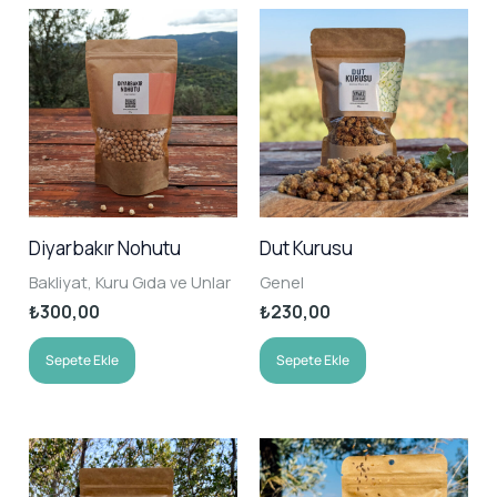
Diyarbakır Nohutu
Dut Kurusu
Bakliyat, Kuru Gıda ve Unlar
Genel
₺
300,00
₺
230,00
Sepete Ekle
Sepete Ekle