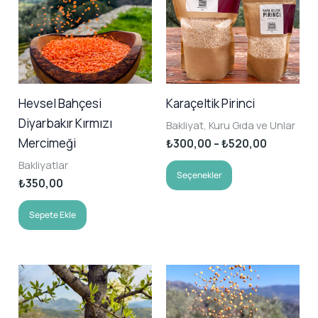
Hevsel Bahçesi
Karaçeltik Pirinci
Diyarbakır Kırmızı
Bakliyat, Kuru Gıda ve Unlar
Mercimeği
Fiyat
₺
300,00
–
₺
520,00
aralığı:
Bu
Bakliyatlar
₺300,00
Seçenekler
₺
350,00
-
ürünün
₺520,00
birden
Sepete Ekle
fazla
varyasyonu
var.
Seçenekler
ürün