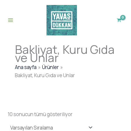
İçeriğe
atla
Bakliyat, Kuru Gıda
ve Unlar
Ana sayfa
Ürünler
Bakliyat, Kuru Gıda ve Unlar
10 sonucun tümü gösteriliyor