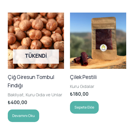
TÜKENDI
Çiğ Giresun Tombul
Çilek Pestili
Fındığı
Kuru Gıdalar
₺
180,00
Bakliyat, Kuru Gıda ve Unlar
₺
400,00
Sepete Ekle
Devamını Oku