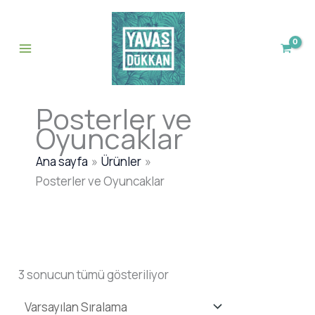
İçeriğe
atla
Posterler ve
Oyuncaklar
Ana sayfa
Ürünler
Posterler ve Oyuncaklar
3 sonucun tümü gösteriliyor