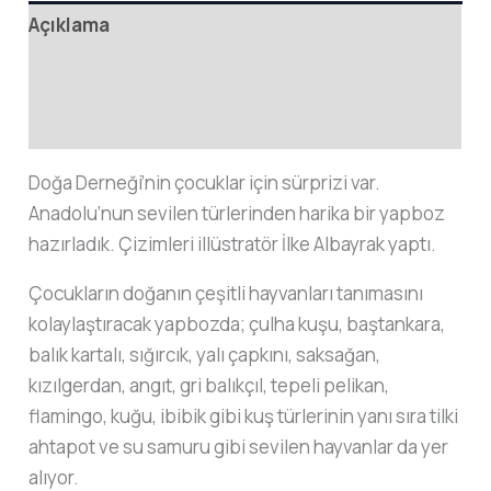
Açıklama
Tanıyalım
adet
Ek bilgi
Değerlendirmeler (0)
Doğa Derneği’nin çocuklar için sürprizi var.
Anadolu’nun sevilen türlerinden harika bir yapboz
hazırladık. Çizimleri illüstratör İlke Albayrak yaptı.
Çocukların doğanın çeşitli hayvanları tanımasını
kolaylaştıracak yapbozda; çulha kuşu, baştankara,
balık kartalı, sığırcık, yalı çapkını, saksağan,
kızılgerdan, angıt, gri balıkçıl, tepeli pelikan,
flamingo, kuğu, ibibik gibi kuş türlerinin yanı sıra tilki
ahtapot ve su samuru gibi sevilen hayvanlar da yer
alıyor.