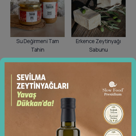
Su Değirmeni Tam
Erkence Zeytinyağı
Tahin
Sabunu
Fiyat
₺
250,00
–
₺
500,00
₺
180,00
aralığı:
Seçenekler
Sepete Ekle
₺250,00
–
₺500,00