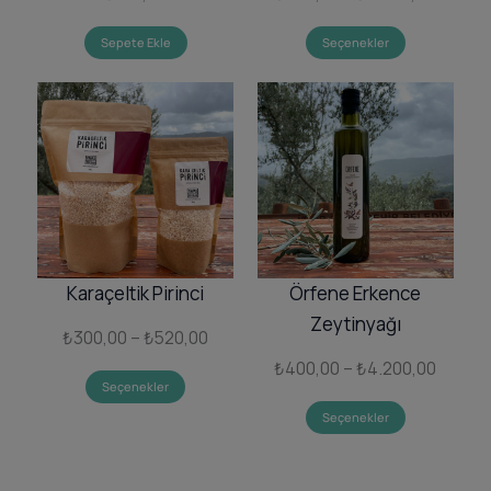
aralığı:
Sepete Ekle
Seçenekler
₺300,0
–
₺3.200
Karaçeltik Pirinci
Örfene Erkence
Zeytinyağı
Fiyat
₺
300,00
–
₺
520,00
aralığı:
Fiyat
₺
400,00
–
₺
4.200,00
Seçenekler
₺300,00
aralığı:
Seçenekler
–
₺400,
₺520,00
–
₺4.200