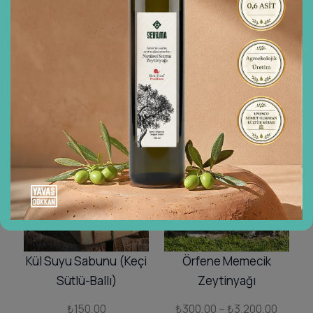
Kül Suyu Sabunu
Kül Suyu Sabunu
(Lavantalı)
(Defne Yağlı)
₺
150,00
₺
150,00
Sepete Ekle
Sepete Ekle
Kül Suyu Sabunu (Keçi
Örfene Memecik
Sütlü-Ballı)
Zeytinyağı
Fiyat
₺
150,00
₺
300,00
–
₺
3.200,00