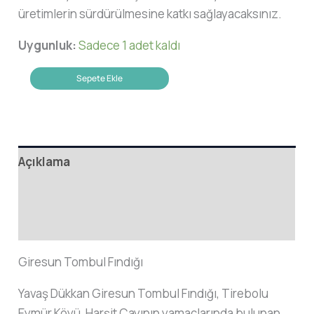
üretimlerin sürdürülmesine katkı sağlayacaksınız.
Uygunluk:
Sadece 1 adet kaldı
Giresun
Sepete Ekle
Tombul
Fındığı
adet
Açıklama
Ek bilgi
Değerlendirmeler (0)
Giresun Tombul Fındığı
Yavaş Dükkan Giresun Tombul Fındığı, Tirebolu
Eymür Köyü, Harşit Çayının yamaçlarında bulunan