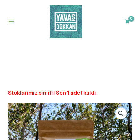
Tombul
İçeriğe
Fındığı
atla
adet
Stoklarımız sınırlı! Son 1 adet kaldı.