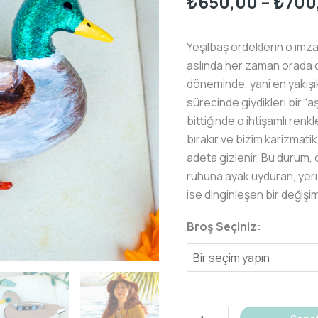
₺
650,00
–
₺
700
Yeşilbaş ördeklerin o imza
aslında her zaman orada değ
döneminde, yani en yakışı
sürecinde giydikleri bir 
bittiğinde o ihtişamlı ren
bırakır ve bizim karizmatik
adeta gizlenir. Bu durum,
ruhuna ayak uyduran, yeri 
ise dinginleşen bir değişi
Broş Seçiniz:
Yeşilbaş