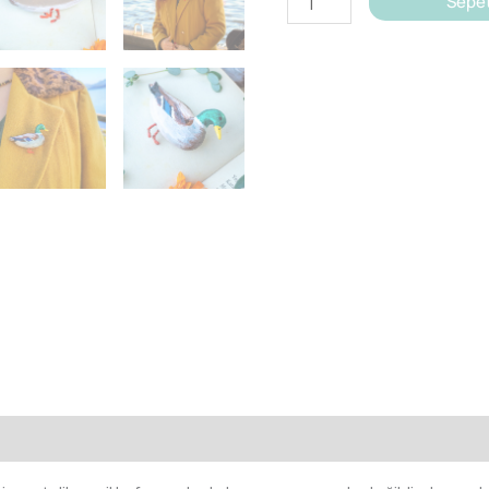
Sepet
Ördeği
Broşu
adet
ler (0)