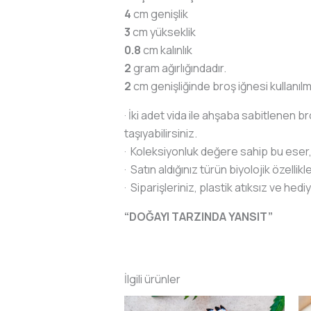
4
cm genişlik
3
cm yükseklik
0.8
cm kalınlık
2
gram ağırlığındadır.
2
cm genişliğinde broş iğnesi kullanılmı
· İki adet vida ile ahşaba sabitlenen br
taşıyabilirsiniz.
· Koleksiyonluk değere sahip bu eser, sa
· Satın aldığınız türün biyolojik özellikl
· Siparişleriniz, plastik atıksız ve hed
“DOĞAYI TARZINDA YANSIT”
İlgili ürünler