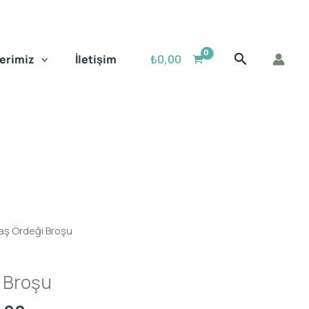
₺650,00
-
₺700,00
Arama
₺
0,00
erimiz
İletişim
baş Ördeği Broşu
i Broşu