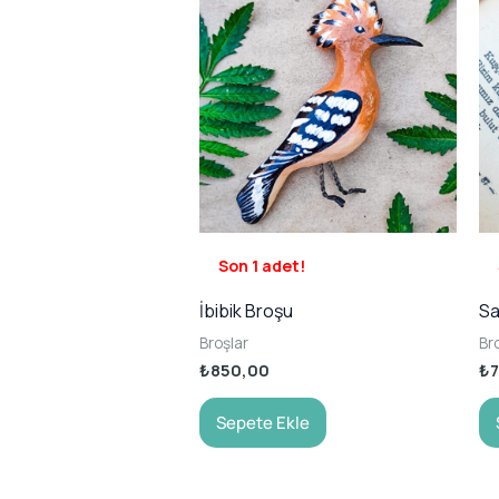
Son 1 adet!
İbibik Broşu
Sa
Broşlar
Br
₺
850,00
₺
Sepete Ekle