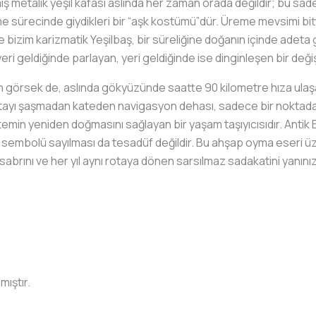
ş metalik yeşil kafası aslında her zaman orada değildir; bu sade
e sürecinde giydikleri bir “aşk kostümü”dür. Üreme mevsimi bitti
 bizim karizmatik Yeşilbaş, bir süreliğine doğanın içinde adeta 
ri geldiğinde parlayan, yeri geldiğinde ise dinginleşen bir deği
 görsek de, aslında gökyüzünde saatte 90 kilometre hıza ulaş
otayı şaşmadan kateden navigasyon dehası, sadece bir noktadan
temin yeniden doğmasını sağlayan bir yaşam taşıyıcısıdır. Antik E
n sembolü sayılması da tesadüf değildir. Bu ahşap oyma eseri üz
abrını ve her yıl aynı rotaya dönen sarsılmaz sadakatini yanın
mıştır.