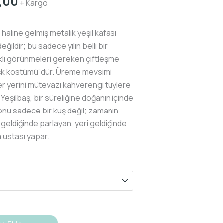
Fiyat
,00
+ Kargo
aralığı:
₺650,00
 haline gelmiş metalik yeşil kafası
-
ildir; bu sadece yılın belli bir
₺700,00
klı görünmeleri gereken çiftleşme
“aşk kostümü”dür. Üreme mevsimi
kler yerini mütevazı kahverengi tüylere
 Yeşilbaş, bir süreliğine doğanın içinde
 onu sadece bir kuş değil; zamanın
geldiğinde parlayan, yeri geldiğinde
m ustası yapar.