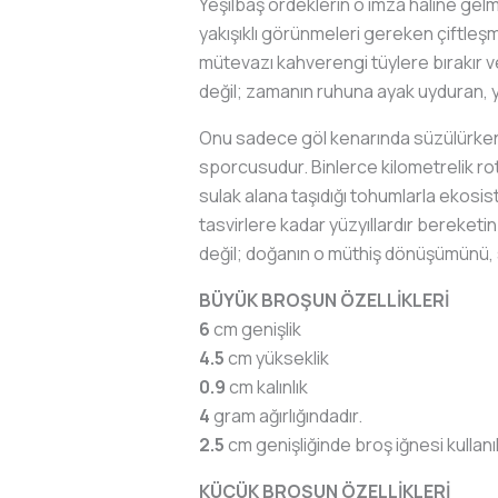
Yeşilbaş ördeklerin o imza haline gelmi
yakışıklı görünmeleri gereken çiftleşm
mütevazı kahverengi tüylere bırakır ve
değil; zamanın ruhuna ayak uyduran, ye
Onu sadece göl kenarında süzülürken
sporcusudur. Binlerce kilometrelik r
sulak alana taşıdığı tohumlarla ekosis
tasvirlere kadar yüzyıllardır bereketi
değil; doğanın o müthiş dönüşümünü, s
BÜYÜK BROŞUN ÖZELLİKLERİ
6
cm genişlik
4.5
cm yükseklik
0.9
cm kalınlık
4
gram ağırlığındadır.
2.5
cm genişliğinde broş iğnesi kullanıl
KÜÇÜK BROŞUN ÖZELLİKLERİ