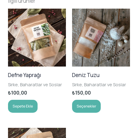
İlgili ürünler
Defne Yaprağı
Deniz Tuzu
Sirke, Baharatlar ve Soslar
Sirke, Baharatlar ve Soslar
₺
100,00
₺
150,00
Bu
Sepete Ekle
Seçenekler
ürünün
birden
fazla
varyasyonu