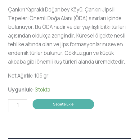
Çankırı Yapraklı Doğanbey Köyü, Çankırı Jipsli
Tepeleri Önemli Doğa Alanı (ÖDA) sınırları içinde
bulunuyor. Bu ÖDA nadir ve dar yayılışlı bitki türleri
açısından oldukça zengindir. Küresel ölçekte nesli
tehlike altında olan ve jips formasyonlarını seven
endemik türler bulunur. Gökkuzgun ve küçük
akbaba gibi önemli kuş türleri alanda üremektedir.
Net Ağırlık: 105 gr
Uygunluk:
Stokta
Üç
Sepete Ekle
Elma
Fesleğenli
Hardal
adet