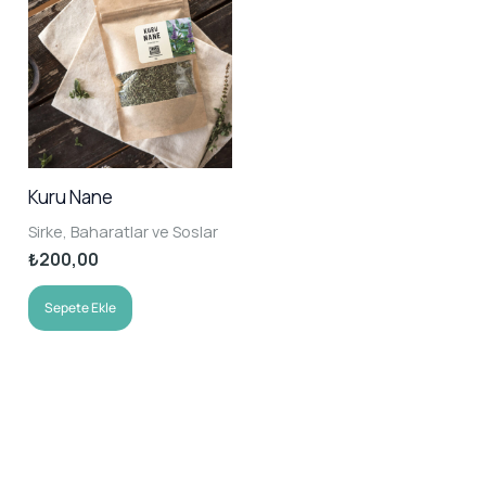
var.
Seçenekler
ürün
sayfasından
seçilebilir
Kuru Nane
Sirke, Baharatlar ve Soslar
₺
200,00
Sepete Ekle