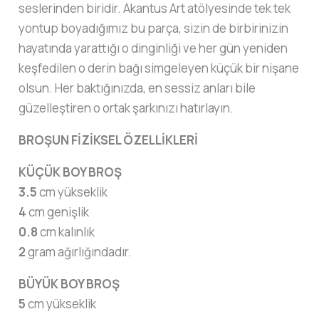
seslerinden biridir. Akantus Art atölyesinde tek tek
yontup boyadığımız bu parça, sizin de birbirinizin
hayatında yarattığı o dinginliği ve her gün yeniden
keşfedilen o derin bağı simgeleyen küçük bir nişane
olsun. Her baktığınızda, en sessiz anları bile
güzelleştiren o ortak şarkınızı hatırlayın.
BROŞUN FİZİKSEL ÖZELLİKLERİ
KÜÇÜK BOY BROŞ
3.5
cm yükseklik
4
cm genişlik
0.8
cm kalınlık
2
gram ağırlığındadır.
BÜYÜK BOY BROŞ
5
cm yükseklik