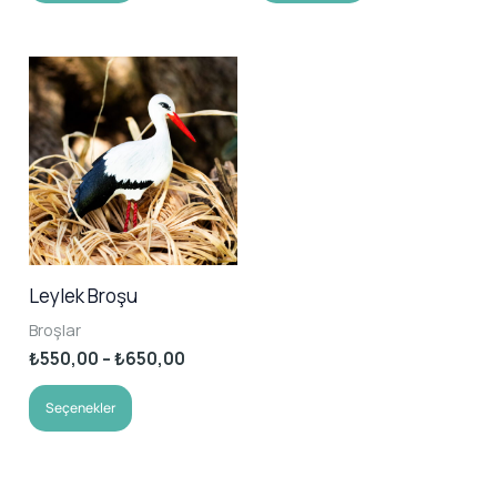
Leylek Broşu
Broşlar
Fiyat
₺
550,00
–
₺
650,00
aralığı:
Bu
₺550,00
Seçenekler
-
ürünün
₺650,00
birden
fazla