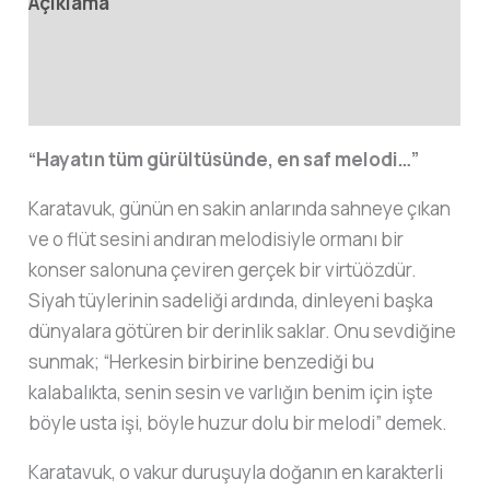
Açıklama
Ek bilgi
Değerlendirmeler (0)
“Hayatın tüm gürültüsünde, en saf melodi…”
Karatavuk, günün en sakin anlarında sahneye çıkan
ve o flüt sesini andıran melodisiyle ormanı bir
konser salonuna çeviren gerçek bir virtüözdür.
Siyah tüylerinin sadeliği ardında, dinleyeni başka
dünyalara götüren bir derinlik saklar. Onu sevdiğine
sunmak;
“Herkesin birbirine benzediği bu
kalabalıkta, senin sesin ve varlığın benim için işte
böyle usta işi, böyle huzur dolu bir melodi”
demek.
Karatavuk, o vakur duruşuyla doğanın en karakterli