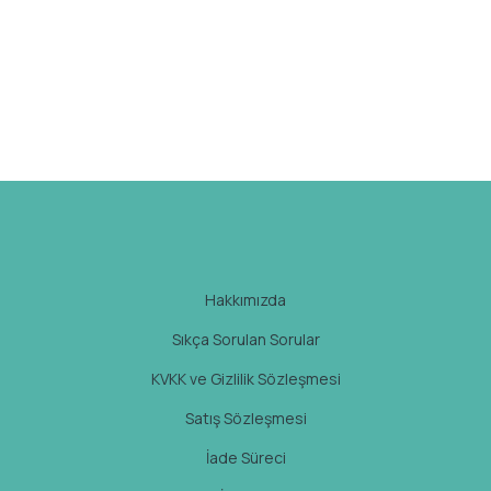
varyasyonu
var.
Seçenekler
ürün
sayfasından
seçilebilir
Hakkımızda
Sıkça Sorulan Sorular
KVKK ve Gizlilik Sözleşmesi
Satış Sözleşmesi
İade Süreci