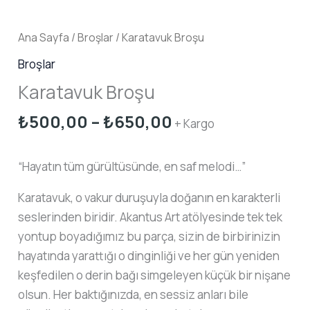
Ana Sayfa
/
Broşlar
/ Karatavuk Broşu
Broşlar
Karatavuk Broşu
Fiyat
₺
500,00
–
₺
650,00
+ Kargo
aralığı:
₺500,00
“Hayatın tüm gürültüsünde, en saf melodi…”
-
₺650,00
Karatavuk, o vakur duruşuyla doğanın en karakterli
seslerinden biridir. Akantus Art atölyesinde tek tek
yontup boyadığımız bu parça, sizin de birbirinizin
hayatında yarattığı o dinginliği ve her gün yeniden
keşfedilen o derin bağı simgeleyen küçük bir nişane
olsun. Her baktığınızda, en sessiz anları bile