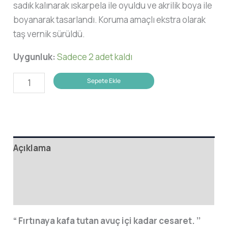
sadık kalınarak ıskarpela ile oyuldu ve akrilik boya ile
boyanarak tasarlandı. Koruma amaçlı ekstra olarak
taş vernik sürüldü.
Uygunluk:
Sadece 2 adet kaldı
Çalıkuşu
Sepete Ekle
Broş
adet
Açıklama
Ek bilgi
Değerlendirmeler (0)
“ Fırtınaya kafa tutan avuç içi kadar cesaret. ’’