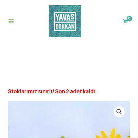
İçeriğe
adet
atla
Stoklarımız sınırlı! Son 2 adet kaldı.