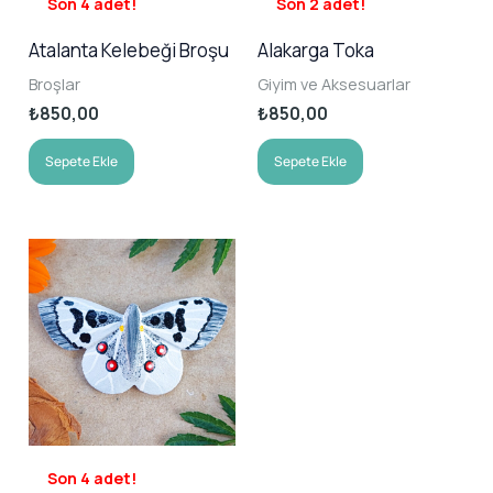
Son 4 adet!
Son 2 adet!
Atalanta Kelebeği Broşu
Alakarga Toka
Broşlar
Giyim ve Aksesuarlar
₺
850,00
₺
850,00
Sepete Ekle
Sepete Ekle
Son 4 adet!