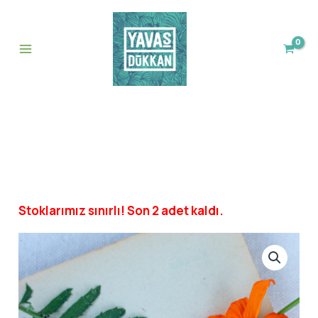
İçeriğe
adet
atla
Stoklarımız sınırlı! Son 2 adet kaldı.