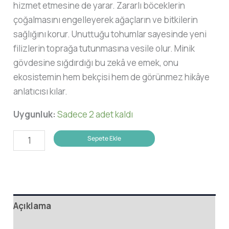
hizmet etmesine de yarar. Zararlı böceklerin
çoğalmasını engelleyerek ağaçların ve bitkilerin
sağlığını korur. Unuttuğu tohumlar sayesinde yeni
filizlerin toprağa tutunmasına vesile olur. Minik
gövdesine sığdırdığı bu zekâ ve emek, onu
ekosistemin hem bekçisi hem de görünmez hikâye
anlatıcısı kılar.
Uygunluk:
Sadece 2 adet kaldı
Baştankara
Sepete Ekle
Küpe
adet
Açıklama
Değerlendirmeler (0)