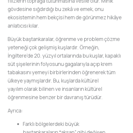
filizlerin toprağa tutunmasına vesile olur. Minik
gövdesine sığdırdığı bu zekâ ve emek, onu
ekosistemin hem bekçisi hem de görünmez hikâye
anlatıcısı kılar.
Büyük baştankaralar, öğrenme ve problem çözme
yeteneği çok gelişmiş kuşlardır. Örneğin,
İngiltere’de 20. yüzyıl ortalarında bu kuşlar, kapaklı
süt şişelerinin folyosunu gagalarıyla açıp krem
tabakasını yemeyi birbirlerinden öğrenerek tüm
ülkeye yaymışlardır. Bu, kuşlarda kültürel
yayılım olarak bilinen ve insanların kültürel
öğrenmesine benzer bir davranış türüdür.
Ayrıca:
Farklı bölgelerdeki büyük
baştankaraların
“
aksan” gibi değişen